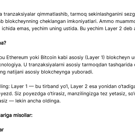
a tranzaksiyalar qimmatlashib, tarmoq sekinlashganini sezg
b blokcheynning cheklangan imkoniyatlari. Ammo muammo
ichida emas, yechim uning ustida. Bu yechim Layer 2 deb a
ma?
u Ethereum yoki Bitcoin kabi asosiy (Layer 1) blokcheyn u
xnologiya. U tranzaksiyalarni asosiy tarmoqdan tashqarida 
o‘ng natijani asosiy blokcheynga yuboradi.
ling: Layer 1 — bu tirband yo‘l, Layer 2 esa yonidan o‘tadig
yezd. Siz poyezdga o‘tirasiz, manzilingizga tez yetasiz, so
asiz — lekin ancha oldinga.
ariga misollar:
ar