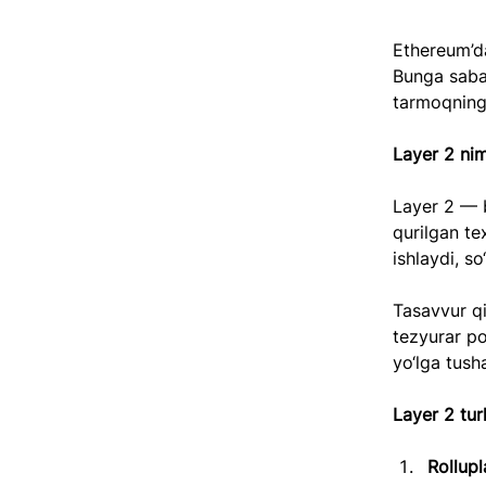
Ethereum’d
Bunga saba
tarmoqning 
Layer 2 ni
Layer 2 — b
qurilgan te
ishlaydi, s
Tasavvur qi
tezyurar po
yo‘lga tush
Layer 2 turl
Rollupl