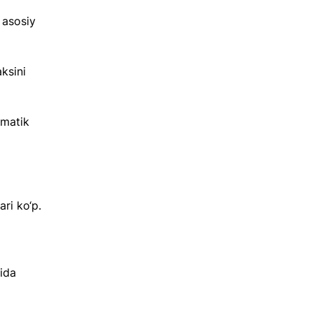
 asosiy 
ksini 
matik 
ari ko‘p.
ida 