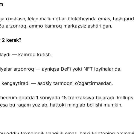
um
ga o‘xshash, lekin ma’lumotlar blokcheynda emas, tashqarid
 Bu arzonroq, ammo kamroq markazsizlashtirilgan.
 2 kerak?
hlaydi — kamroq kutish.
iyalar arzonroq — ayniqsa DeFi yoki NFT loyihalarida.
i kengaytiradi — asosiy tarmoqni o‘zgartirmasdan.
hereum odatda 1 soniyada 15 tranzaksiya bajaradi. Rollups
esa bu raqam yuzlab, hattoki minglab bo‘lishi mumkin.
u oddiy texnologik yangilik emas, balki kriptoning ommavi