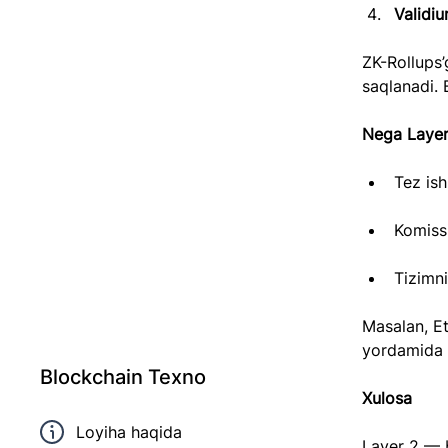
Validi
ZK-Rollups’
saqlanadi.
Nega Layer
Tez is
Komiss
Tizimn
Masalan, Et
yordamida 
Blockchain Texno
Xulosa
Loyiha haqida
Layer 2 — b