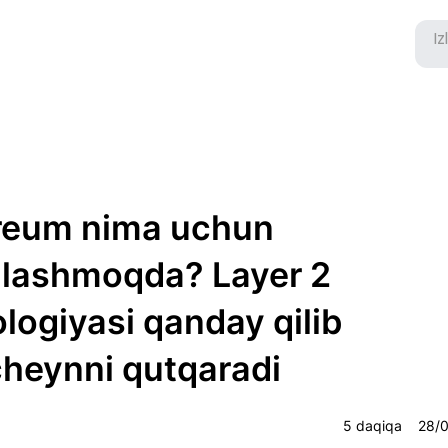
reum nima uchun
nlashmoqda? Layer 2
logiyasi qanday qilib
cheynni qutqaradi
5 daqiqa
28/0