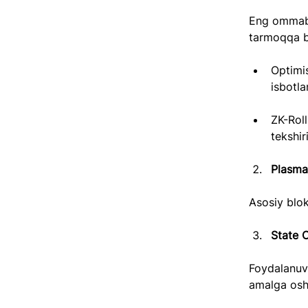
Eng ommabop
tarmoqqa bi
Optimis
isbotl
ZK-Rol
tekshir
Plasma
Asosiy blok
State 
Foydalanuvc
amalga oshi