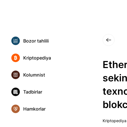
Bozor tahlili
Kriptopediya
Ethe
Kolumnist
seki
texno
Tadbirlar
blok
Hamkorlar
Kriptopediya