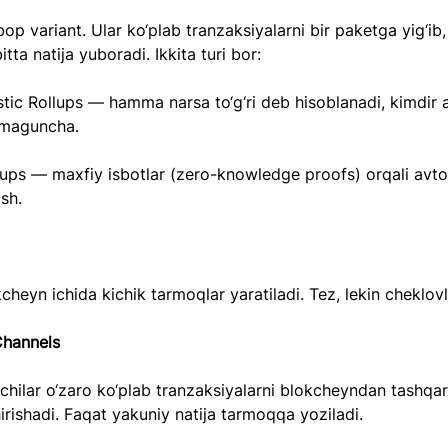
 variant. Ular ko‘plab tranzaksiyalarni bir paketga yig‘ib,
tta natija yuboradi. Ikkita turi bor:
tic Rollups — hamma narsa to‘g‘ri deb hisoblanadi, kimdir a
amaguncha.
lups — maxfiy isbotlar (zero-knowledge proofs) orqali avto
ish.
cheyn ichida kichik tarmoqlar yaratiladi. Tez, lekin cheklovl
Channels
hilar o‘zaro ko‘plab tranzaksiyalarni blokcheyndan tashqar
rishadi. Faqat yakuniy natija tarmoqqa yoziladi.