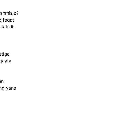
anmisiz? 
 faqat 
taladi.
stiga 
qayta 
an 
‘ng yana 