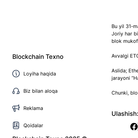
Bu yil 31-m
Joriy har b
blok mukof
Avvalgi ETC
Blockchain Texno
Aslida; Et
Loyiha haqida
jarayoni ’’H
Biz bilan aloqa
Chunki, bl
Reklama
Ulashish
Qoidalar