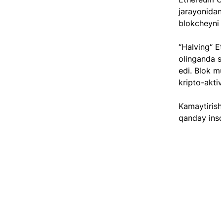
jarayonidan
blokcheyni 
‘’Halving‘’
olinganda s
edi. Blok m
kripto-aktiv
Kamaytirish
qanday inso