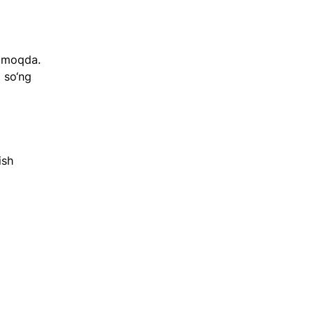
ilmoqda. 
 so‘ng 
sh 