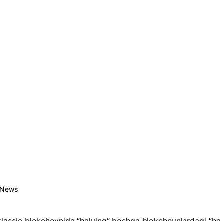
 News
assic blokcheynida ‘’halving‘’ boshqa blokcheynlardagi ‘’hal