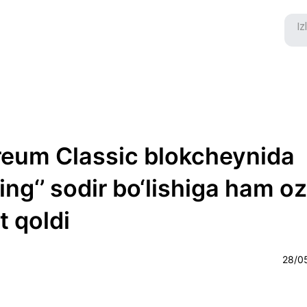
reum Classic blokcheynida
ving‘’ sodir bo‘lishiga ham oz
t qoldi
28/0