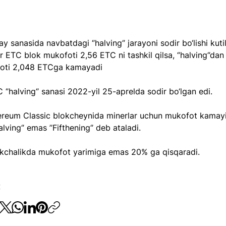
ay sanasida navbatdagi ‘’halving‘’ jarayoni sodir bo‘lishi kut
ir ETC blok mukofoti 2,56 ETC ni tashkil qilsa, ‘’halving‘’dan 
oti 2,048 ETCga kamayadi
 ‘’halving‘’ sanasi 2022-yil 25-aprelda sodir bo‘lgan edi.
hereum Classic blokcheynida minerlar uchun mukofot kamayi
alving‘’ emas ’’Fifthening‘’ deb ataladi.
okchalikda mukofot yarimiga emas 20% ga qisqaradi.
: