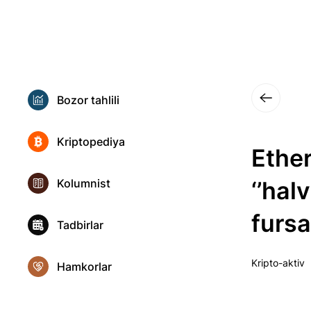
Bozor tahlili
Kriptopediya
Ethe
Kolumnist
‘’hal
fursa
Tadbirlar
Kripto-aktiv
Hamkorlar