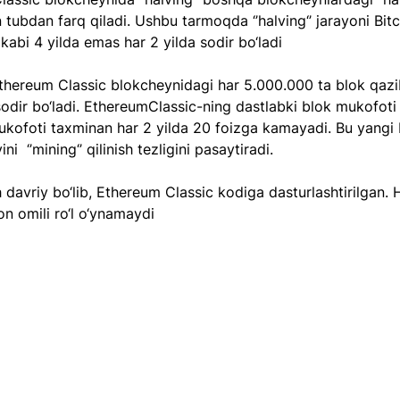
 tubdan farq qiladi. Ushbu tarmoqda ‘’halving‘’ jarayoni Bitc
kabi 4 yilda emas har 2 yilda sodir bo‘ladi
 Ethereum Classic blokcheynidagi har 5.000.000 ta blok qazi
odir bo‘ladi. EthereumClassic-ning dastlabki blok mukofoti
ukofoti taxminan har 2 yilda 20 foizga kamayadi. Bu yangi
ini  ‘’mining‘’ qilinish tezligini pasaytiradi.
 davriy bo‘lib, Ethereum Classic kodiga dasturlashtirilgan. 
n omili ro‘l o‘ynamaydi