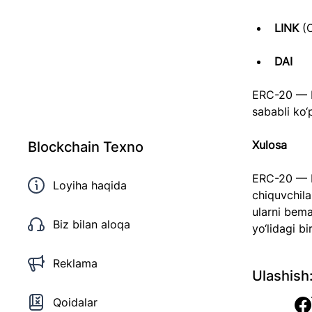
LINK 
(
DAI
ERC-20 — bu
sababli ko‘
Xulosa
Blockchain Texno
ERC-20 — E
Loyiha haqida
chiquvchila
ularni bema
Biz bilan aloqa
yo‘lidagi b
Reklama
Ulashish
Qoidalar