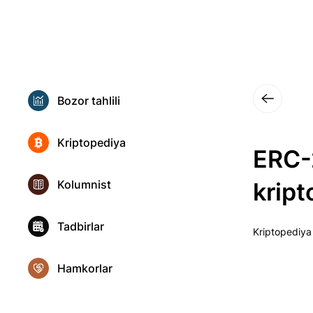
Bozor tahlili
Kriptopediya
ERC-2
Kolumnist
krip
Tadbirlar
Kriptopediya
Hamkorlar