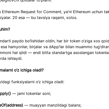
belgilovchi qoidalar to‘plami.
 Ethereum Request for Comment, ya’ni Ethereum uchun takl
siyalar. 20 esa — bu tavsiya raqami, xolos.
uhim?
darti paydo bo‘lishidan oldin, har bir token o‘ziga xos qoi
 esa hamyonlar, birjalar va dApp’lar bilan muammo tug‘dira
moni hal qildi — endi bitta standartga asoslangan tokenla
rda ishlaydi.
malarni o‘z ichiga oladi?
dagi funksiyalarni o‘z ichiga oladi:
pply()
 — jami tokenlar soni;
eOf(address)
 — muayyan manzildagi balans;