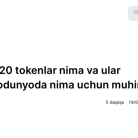
0 tokenlar nima va ular
todunyoda nima uchun muh
5 daqiqa
14/0