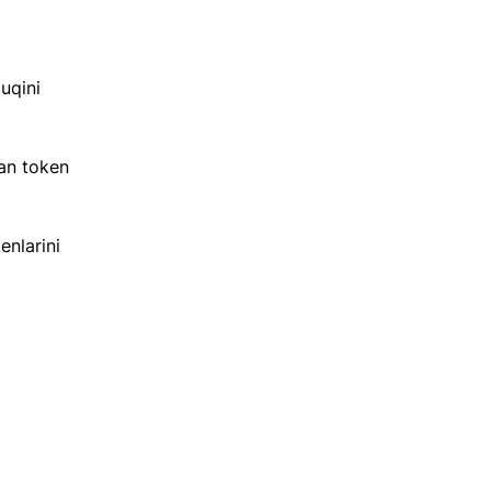
uqini 
an token 
nlarini 