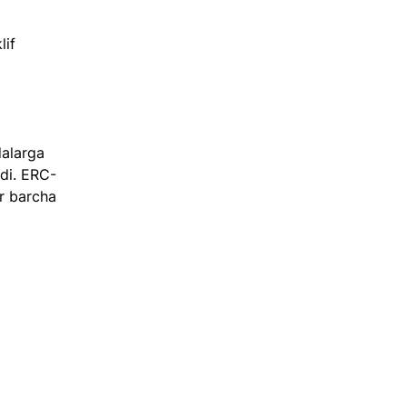
if 
dalarga 
rdi. ERC-
r barcha 