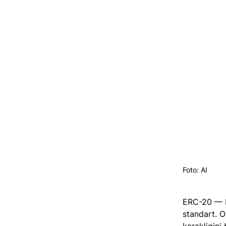
Foto: AI
ERC-20 — b
standart. O