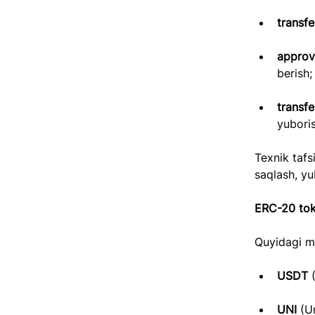
transf
approv
berish;
transf
yuboris
Texnik tafs
saqlash, yu
ERC-20 tok
Quyidagi ma
USDT 
UNI 
(U