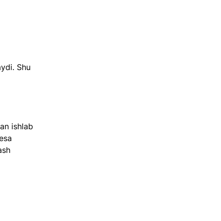
ydi. Shu 
an ishlab 
esa 
ash 