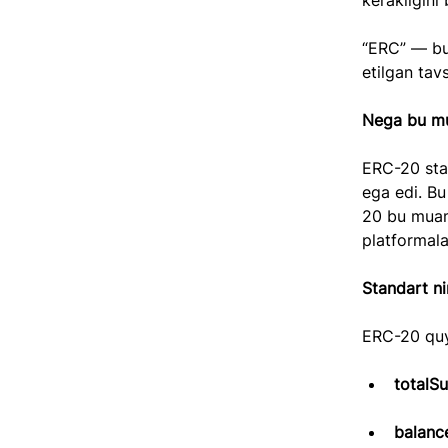
kerakligini 
“ERC” — bu
etilgan tav
Nega bu m
ERC-20 stan
ega edi. Bu
20 bu muam
platformala
Standart ni
ERC-20 quyi
totalSu
balanc