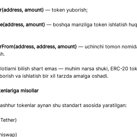
er(address, amount)
 — token yuborish;
e(address, amount)
 — boshqa manzilga token ishlatish huq
erFrom(address, address, amount)
 — uchinchi tomon nomid
h.
ilotlarni bilish shart emas — muhim narsa shuki, ERC-20 toke
borish va ishlatish bir xil tarzda amalga oshadi.
enlariga misollar
shhur tokenlar aynan shu standart asosida yaratilgan:
(Tether)
niswap)