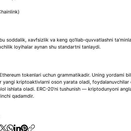
Chainlink)
 soddalik, xavfsizlik va keng qo‘llab-quvvatlashni ta’minla
pchilik loyihalar aynan shu standartni tanlaydi.
thereum tokenlari uchun grammatikadir. Uning yordami bil
r yangi kriptoaktivlarni oson yarata oladi, foydalanuvchilar 
lol ishlata oladi. ERC-20’ni tushunish — kriptodunyoni angl
irinchi qadamdir.
: