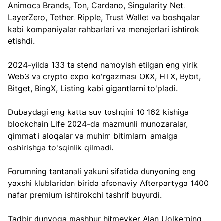
Animoca Brands, Ton, Cardano, Singularity Net, 
LayerZero, Tether, Ripple, Trust Wallet va boshqalar 
kabi kompaniyalar rahbarlari va menejerlari ishtirok 
etishdi.
2024-yilda 133 ta stend namoyish etilgan eng yirik 
Web3 va crypto expo ko'rgazmasi OKX, HTX, Bybit, 
Bitget, BingX, Listing kabi gigantlarni to'pladi.
Dubaydagi eng katta suv toshqini 10 162 kishiga 
blockchain Life 2024-da mazmunli munozaralar, 
qimmatli aloqalar va muhim bitimlarni amalga 
oshirishga to'sqinlik qilmadi.
Forumning tantanali yakuni sifatida dunyoning eng 
yaxshi klublaridan birida afsonaviy Afterpartyga 1400 
nafar premium ishtirokchi tashrif buyurdi. 
Tadbir dunyoga mashhur hitmeyker Alan Uolkerning 