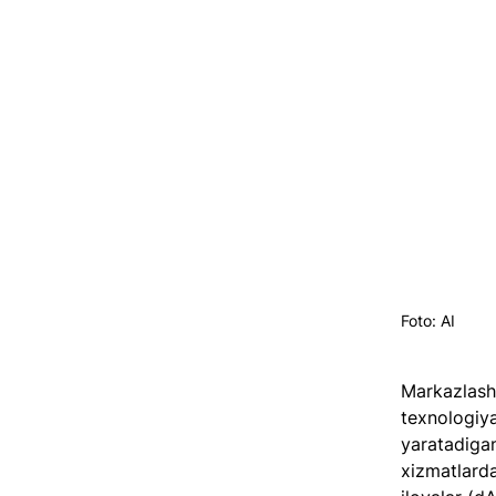
Foto: AI
Markazlash
texnologiya
yaratadigan
xizmatlard