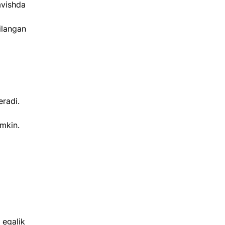
avishda 
ilangan 
radi.  
mkin.  
 
 egalik 