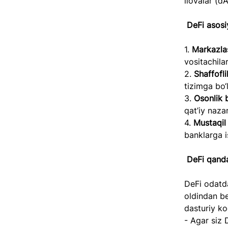
ilovalar (dA
DeFi asosiy
1. 
Markazla
vositachilar
2. 
Shaffofli
tizimga bo‘
3. 
Osonlik b
qat’iy naza
4. 
Mustaqil
banklarga i
DeFi qanda
DeFi odatda
oldindan be
dasturiy ko
- Agar siz 