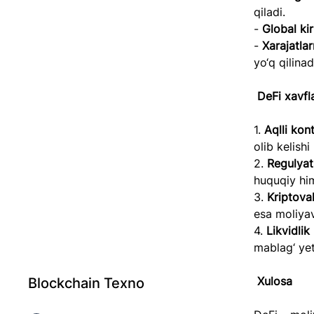
qiladi.  
- 
Global kir
- 
Xarajatla
yo‘q qilinadi
DeFi xavfla
1. 
Aqlli kont
olib kelishi
2. 
Regulyats
huquqiy him
3. 
Kriptova
esa moliyav
4. 
Likvidli
mablag‘ yet
Xulosa  
Blockchain Texno