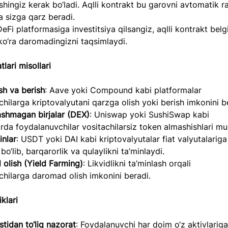
shingiz kerak bo‘ladi. Aqlli kontrakt bu garovni avtomatik r
a sizga qarz beradi.  
DeFi platformasiga investitsiya qilsangiz, aqlli kontrakt belg
ko‘ra daromadingizni taqsimlaydi.  
lari misollari  
ish va berish
: Aave yoki Compound kabi platformalar 
hilarga kriptovalyutani qarzga olish yoki berish imkonini be
shmagan birjalar (DEX)
: Uniswap yoki SushiSwap kabi 
rda foydalanuvchilar vositachilarsiz token almashishlari mu
inlar
: USDT yoki DAI kabi kriptovalyutalar fiat valyutalariga
o‘lib, barqarorlik va qulaylikni ta’minlaydi.  
olish (Yield Farming)
: Likvidlikni ta’minlash orqali 
hilarga daromad olish imkonini beradi.  
klari 
stidan to‘liq nazorat
: Foydalanuvchi har doim o‘z aktivlariga