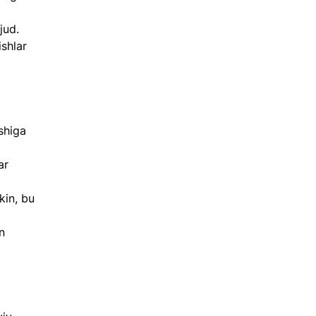
jud.  
ishlar 
shiga 
ar 
kin, bu 
n 