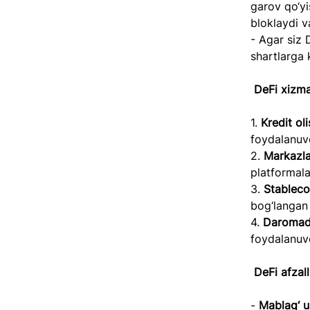
garov qo‘yi
bloklaydi v
- Agar siz 
shartlarga 
DeFi xizmat
1. 
Kredit ol
foydalanuvc
2. 
Markazla
platformala
3. 
Stableco
bog‘langan b
4. 
Daromad 
foydalanuvc
DeFi afzalli
- 
Mablag‘ u