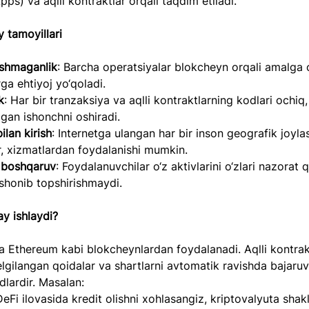
pps) va aqlli kontraktlar orqali taqdim etiladi.  
 tamoyillari  
shmaganlik
: Barcha operatsiyalar blokcheyn orqali amalga os
ga ehtiyoj yo‘qoladi.  
k
: Har bir tranzaksiya va aqlli kontraktlarning kodlari ochiq,
lgan ishonchni oshiradi.  
ilan kirish
: Internetga ulangan har bir inson geografik joyla
r, xizmatlardan foydalanishi mumkin.  
 boshqaruv
: Foydalanuvchilar o‘z aktivlarini o‘zlari nazorat qi
shonib topshirishmaydi.  
y ishlaydi?  
 Ethereum kabi blokcheynlardan foydalanadi. Aqlli kontrakt
lgilangan qoidalar va shartlarni avtomatik ravishda bajaruv
dlardir. Masalan:  
DeFi ilovasida kredit olishni xohlasangiz, kriptovalyuta shakl