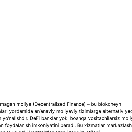
magan moliya (Decentralized Finance) – bu blokcheyn 
lari yordamida an’anaviy moliyaviy tizimlarga alternativ ye
 yo‘nalishdir. DeFi banklar yoki boshqa vositachilarsiz moli
an foydalanish imkoniyatini beradi. Bu xizmatlar markazlas