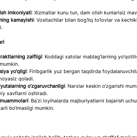
ish imkoniyati
: Xizmatlar kunu tun, dam olish kunlarisiz mav
rning kamayishi
: Vositachilar bilan bog‘liq to‘lovlar va kechik
.  
ri  
raktlarning zaifligi
: Koddagi xatolar mablag‘larning yo‘qotili
 mumkin.  
iya yo‘qligi
: Firibgarlik yuz bergan taqdirda foydalanuvchil
oyasiz qoladi.  
lyutalarning o‘zgaruvchanligi
: Narxlar keskin o‘zgarishi mum
iy xavflarni oshiradi.  
k muammolari
: Ba’zi loyihalarda majburiyatlarni bajarish uchu
arli bo‘lmasligi mumkin.  