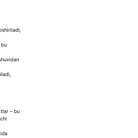
hiriladi, 
 bu 
shuvidan 
ladi, 
lar – bu 
chi 
ida 