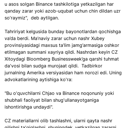
u asos solgan Binance tashkilotiga yetkazilgan har 
qanday zarar yoki azob-uqubat uchun chin dildan uzr 
so'raymiz",  deb aytilgan.
Tahririyat kelgusida bunday bayonotlardan qochishga 
va’da berdi. Ma’naviy zarar uchun nashr Xubey 
provinsiyasidagi maxsus ta’lim jamg‘armasiga oshkor 
etilmagan summani xayriya qildi. Nashrdan keyin CZ 
Xitoydagi Bloomberg Businessweek’ga qarshi tuhmat 
da'vosi bilan sudga murojaat qildi.  Tadbirkor 
jurnalning Amerika versiyasidan ham norozi edi. Uning 
advokatlarining aytishiga ko'ra:
"Bu o'quvchilarni Chjao va Binance noqonuniy yoki 
shubhali faoliyat bilan shug'ullanayotganiga 
ishontirishga undaydi".
CZ materiallarni olib tashlashni, ularni qayta nashr 
qilishni ta'qiqlashni, shuningdek, yetkazilgan zararni 