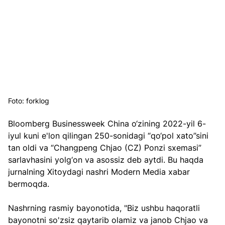
Foto: forklog
Bloomberg Businessweek China o‘zining 2022-yil 6-
iyul kuni e'lon qilingan 250-sonidagi “qo‘pol xato”sini 
tan oldi va “Changpeng Chjao (CZ) Ponzi sxemasi” 
sarlavhasini yolg‘on va asossiz deb aytdi. Bu haqda 
jurnalning Xitoydagi nashri Modern Media xabar 
bermoqda.
Nashrning rasmiy bayonotida, "Biz ushbu haqoratli 
bayonotni so'zsiz qaytarib olamiz va janob Chjao va 