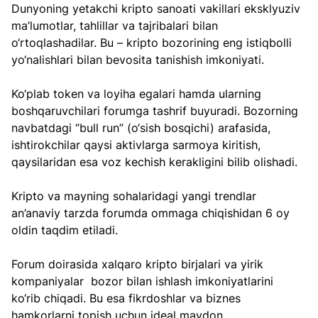
Dunyoning yetakchi kripto sanoati vakillari eksklyuziv 
ma’lumotlar, tahlillar va tajribalari bilan 
o‘rtoqlashadilar. Bu – kripto bozorining eng istiqbolli 
yo‘nalishlari bilan bevosita tanishish imkoniyati.
Ko‘plab token va loyiha egalari hamda ularning 
boshqaruvchilari forumga tashrif buyuradi. Bozorning 
navbatdagi “bull run” (o‘sish bosqichi) arafasida, 
ishtirokchilar qaysi aktivlarga sarmoya kiritish, 
qaysilaridan esa voz kechish kerakligini bilib olishadi.
Kripto va mayning sohalaridagi yangi trendlar 
an’anaviy tarzda forumda ommaga chiqishidan 6 oy 
oldin taqdim etiladi.
Forum doirasida xalqaro kripto birjalari va yirik 
kompaniyalar  bozor bilan ishlash imkoniyatlarini 
ko‘rib chiqadi. Bu esa fikrdoshlar va biznes 
hamkorlarni topish uchun ideal maydon.