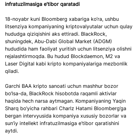
infratuzilmasiga e’tibor qaratadi  
18-noyabr kuni Bloomberg xabariga ko‘ra, ushbu 
litsenziya kompaniyaning kriptovalyutalar uchun qulay 
hududga qiziqishini aks ettiradi. BlackRock, 
shuningdek, Abu-Dabi Global Market (ADGM) 
hududida ham faoliyat yuritish uchun litsenziya olishni 
rejalashtirmoqda. Bu hudud Blockdaemon, M2 va 
Laser Digital kabi kripto kompaniyalariga mezbonlik 
qiladi.  
Garchi BAA kripto sanoati uchun mashhur bozor 
bo‘lsa-da, BlackRock hisobotda raqamli aktivlar 
haqida hech narsa aytmagan. Kompaniyaning Yaqin 
Sharq bo‘yicha rahbari Charlz Hatami Bloomberg’ga 
bergan intervyusida kompaniya xususiy bozorlar va 
sun’iy intellekt infratuzilmasiga e’tibor qaratishini 
aytdi.  