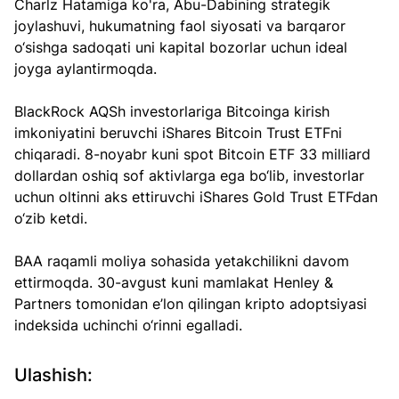
Charlz Hatamiga ko'ra, Abu-Dabining strategik 
joylashuvi, hukumatning faol siyosati va barqaror 
o‘sishga sadoqati uni kapital bozorlar uchun ideal 
joyga aylantirmoqda. 
BlackRock AQSh investorlariga Bitcoinga kirish 
imkoniyatini beruvchi iShares Bitcoin Trust ETFni 
chiqaradi. 8-noyabr kuni spot Bitcoin ETF 33 milliard 
dollardan oshiq sof aktivlarga ega bo‘lib, investorlar 
uchun oltinni aks ettiruvchi iShares Gold Trust ETFdan 
o‘zib ketdi.  
BAA raqamli moliya sohasida yetakchilikni davom 
ettirmoqda. 30-avgust kuni mamlakat Henley & 
Partners tomonidan e’lon qilingan kripto adoptsiyasi 
indeksida uchinchi o‘rinni egalladi.
Ulashish: