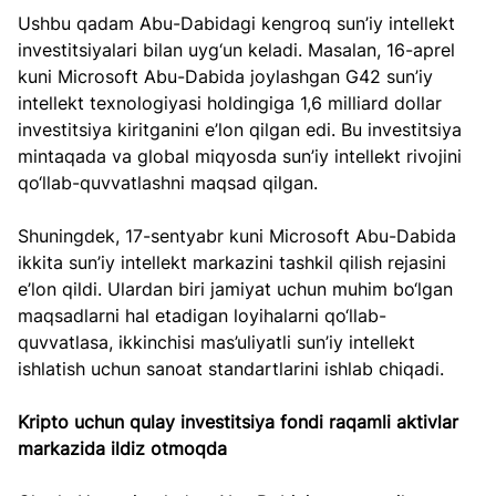
Ushbu qadam Abu-Dabidagi kengroq sun’iy intellekt 
investitsiyalari bilan uyg‘un keladi. Masalan, 16-aprel 
kuni Microsoft Abu-Dabida joylashgan G42 sun’iy 
intellekt texnologiyasi holdingiga 1,6 milliard dollar 
investitsiya kiritganini e’lon qilgan edi. Bu investitsiya 
mintaqada va global miqyosda sun’iy intellekt rivojini 
qo‘llab-quvvatlashni maqsad qilgan.  
Shuningdek, 17-sentyabr kuni Microsoft Abu-Dabida 
ikkita sun’iy intellekt markazini tashkil qilish rejasini 
e’lon qildi. Ulardan biri jamiyat uchun muhim bo‘lgan 
maqsadlarni hal etadigan loyihalarni qo‘llab-
quvvatlasa, ikkinchisi mas’uliyatli sun’iy intellekt 
ishlatish uchun sanoat standartlarini ishlab chiqadi.  
Kripto uchun qulay investitsiya fondi raqamli aktivlar 
markazida ildiz otmoqda 