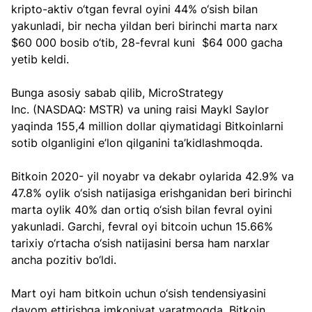
kripto-aktiv o‘tgan fevral oyini 44% o‘sish bilan 
yakunladi, bir necha yildan beri birinchi marta narx 
$60 000 bosib o‘tib, 28-fevral kuni  $64 000 gacha 
yetib keldi.
Bunga asosiy sabab qilib, MicroStrategy 
Inc. (NASDAQ: MSTR) va uning raisi Maykl Saylor 
yaqinda 155,4 million dollar qiymatidagi Bitkoinlarni 
sotib olganligini e’lon qilganini ta’kidlashmoqda.
Bitkoin 2020- yil noyabr va dekabr oylarida 42.9% va 
47.8% oylik o‘sish natijasiga erishganidan beri birinchi 
marta oylik 40% dan ortiq o‘sish bilan fevral oyini 
yakunladi. Garchi, fevral oyi bitcoin uchun 15.66% 
tarixiy o‘rtacha o‘sish natijasini bersa ham narxlar 
ancha pozitiv bo‘ldi.
Mart oyi ham bitkoin uchun o‘sish tendensiyasini 
davom ettirishga imkoniyat yaratmoqda. Bitkoin 