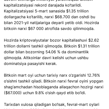
kapitalizatsiyasi rekord darajada ko‘tarildi. 
Kapitalizatsiyasi 5-mart sanasida $1.35 trillion 
dollargacha ko‘tarilib, narxi $68.700 dan oshdi bu 
bilan 2021-yil natijalariga deyarli yetib oldi. Hozirda 
bitkoin narxi $67 000 atrofida savdo qilinmoqda.
Hozirda kriptovalyutalar bozor kapitallashuvi $2.62 
trillion dollarni tashkil qilmoqda. Bitkoin $1.31 trillion 
dollar bilan bozorning 54.06 % da dominantlik 
qilmoqda. Altkoinlar davri kelishi uchun ushbu 
dominatsiya pasayishi kerak.
Bitkoin mart oyi uchun tarixiy narx o‘zgarishi 12.76% 
o‘sishni tashkil qiladi. Bitkoin narxi fevral oyini yopgan 
shag‘amchadan hisoblaganda allaqachon hozirgi narxi 
($67.000) uchun 9.8% o‘sish qayd etib bo‘ldi.
Tarixdan xulosa qiladigan bo‘lsak, fevral-mart oylari 