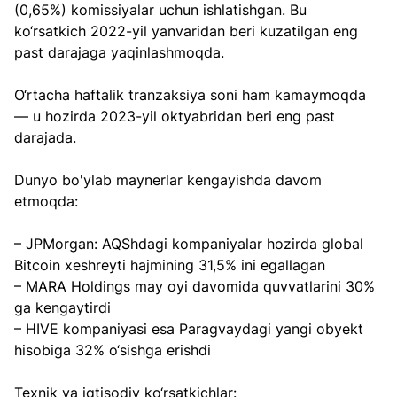
(0,65%) komissiyalar uchun ishlatishgan. Bu 
ko‘rsatkich 2022-yil yanvaridan beri kuzatilgan eng 
past darajaga yaqinlashmoqda.
O‘rtacha haftalik tranzaksiya soni ham kamaymoqda 
— u hozirda 2023-yil oktyabridan beri eng past 
darajada.
Dunyo bo'ylab maynerlar kengayishda davom 
etmoqda:
– JPMorgan: AQShdagi kompaniyalar hozirda global 
Bitcoin xeshreyti hajmining 31,5% ini egallagan
– MARA Holdings may oyi davomida quvvatlarini 30% 
ga kengaytirdi
– HIVE kompaniyasi esa Paragvaydagi yangi obyekt 
hisobiga 32% o‘sishga erishdi
Texnik va iqtisodiy ko‘rsatkichlar: