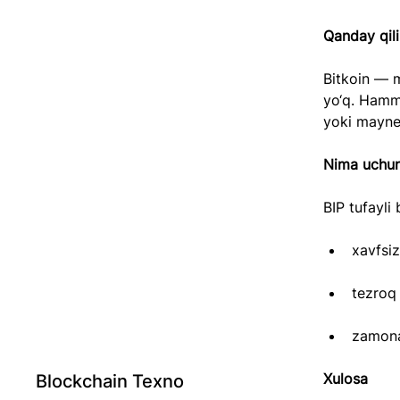
Qanday qili
Bitkoin — m
yo‘q. Hamma
yoki mayner
Nima uchu
BIP tufayli 
xavfsiz
tezroq 
zamona
Xulosa
Blockchain Texno