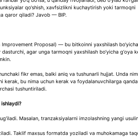
a rahbar yo‘q bo‘lsa, u qanday rivojlanadi, deb o‘ylab ko‘rga
unksiyalar qo‘shish, xavfsizlikni kuchaytirish yoki tarmoqni 
a qaror qiladi? Javob — BIP.
n Improvement Proposal) — bu bitkoinni yaxshilash bo‘yicha t
dasturchi, agar unga tarmoqni yaxshilash bo‘yicha g‘oya ke
mkin.
unchaki fikr emas, balki aniq va tushunarli hujjat. Unda nim
ishi kerak, bu nima uchun kerak va foydalanuvchilarga qanday
chasi tushuntiriladi.
ishlaydi?
ug‘iladi. Masalan, tranzaksiyalarni imzolashning yangi usulini
ziladi. Taklif maxsus formatda yoziladi va muhokamaga taq