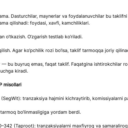
a. Dasturchilar, maynerlar va foydalanuvchilar bu taklifni
a qilishadi: foydasi, xavfi, kamchiliklari.
n o‘tkazish. O‘zgarish testlab ko‘riladi.
ilish. Agar ko‘pchilik rozi bo‘lsa, taklif tarmoqqa joriy qilina
 — bu buyruq emas, faqat taklif. Faqatgina ishtirokchilar roz
kuchga kiradi.
 misollari
 (SegWit): tranzaksiya hajmini kichraytirib, komissiyalarni p
 tarmoq bo‘linmasligiga yordam berdi.
–342 (Taproot): tranzaksiyalarni maxfiyroq va samaraliroq 