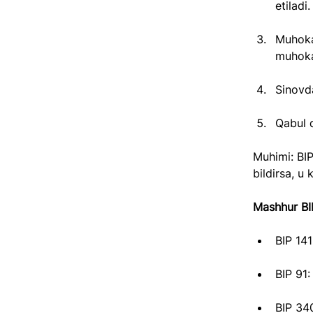
etiladi.
Muhokam
muhokam
Sinovda
Qabul q
Muhimi: BIP
bildirsa, u 
Mashhur BIP
BIP 141
BIP 91:
BIP 340