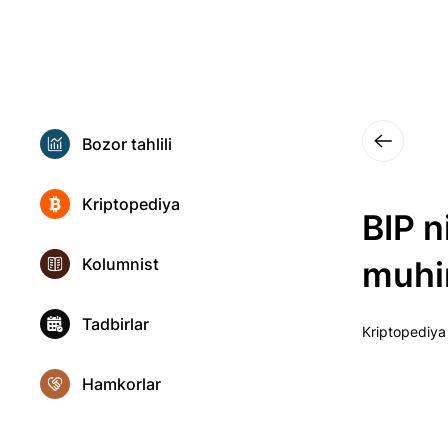
Bozor tahlili
Kriptopediya
BIP n
Kolumnist
muh
Tadbirlar
Kriptopediya
Hamkorlar