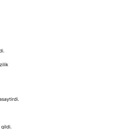
 
di.
ilik 
asaytirdi.
qildi.