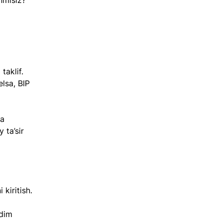
nmisiz? 
aklif. 
lsa, BIP 
a 
 ta’sir 
 kiritish.
dim 