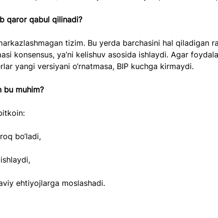
b qaror qabul qilinadi?
arkazlashmagan tizim. Bu yerda barchasini hal qiladigan r
si konsensus, ya’ni kelishuv asosida ishlaydi. Agar foydala
lar yangi versiyani o‘rnatmasa, BIP kuchga kirmaydi.
n bu muhim?
bitkoin:
roq bo‘ladi,
ishlaydi,
viy ehtiyojlarga moslashadi.