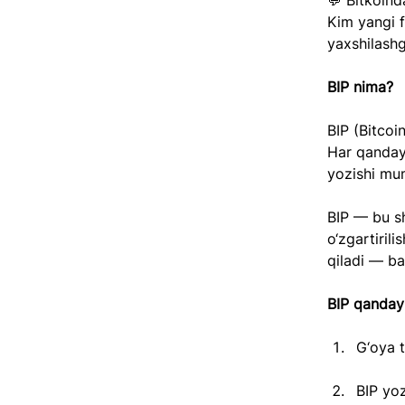
💬 Bitkoind
Kim yangi f
yaxshilashg
BIP nima?
BIP (Bitcoi
Har qanday 
yozishi mu
BIP — bu sh
o‘zgartiril
qiladi — bar
BIP qanday 
G‘oya t
BIP yo