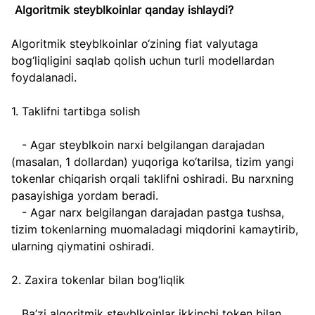
Algoritmik steyblkoinlar qanday ishlaydi?
Algoritmik steyblkoinlar o‘zining fiat valyutaga 
bog‘liqligini saqlab qolish uchun turli modellardan 
foydalanadi.  
1. Taklifni tartibga solish 
   - Agar steyblkoin narxi belgilangan darajadan 
(masalan, 1 dollardan) yuqoriga ko‘tarilsa, tizim yangi 
tokenlar chiqarish orqali taklifni oshiradi. Bu narxning 
pasayishiga yordam beradi.  
   - Agar narx belgilangan darajadan pastga tushsa, 
tizim tokenlarning muomaladagi miqdorini kamaytirib, 
ularning qiymatini oshiradi.  
2. Zaxira tokenlar bilan bog‘liqlik  
   Ba’zi algoritmik steyblkoinlar ikkinchi token bilan 