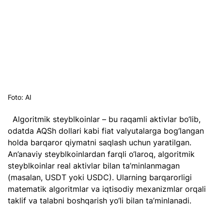
Foto: AI
  Algoritmik steyblkoinlar – bu raqamli aktivlar bo‘lib, 
odatda AQSh dollari kabi fiat valyutalarga bog‘langan 
holda barqaror qiymatni saqlash uchun yaratilgan. 
An’anaviy steyblkoinlardan farqli o‘laroq, algoritmik 
steyblkoinlar real aktivlar bilan ta’minlanmagan 
(masalan, USDT yoki USDC). Ularning barqarorligi 
matematik algoritmlar va iqtisodiy mexanizmlar orqali 
taklif va talabni boshqarish yo‘li bilan ta’minlanadi.  