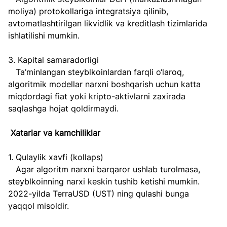
moliya) protokollariga integratsiya qilinib, 
avtomatlashtirilgan likvidlik va kreditlash tizimlarida 
ishlatilishi mumkin.  
3. Kapital samaradorligi  
   Ta’minlangan steyblkoinlardan farqli o‘laroq, 
algoritmik modellar narxni boshqarish uchun katta 
miqdordagi fiat yoki kripto-aktivlarni zaxirada 
saqlashga hojat qoldirmaydi.  
Xatarlar va kamchiliklar  
1. Qulaylik xavfi (kollaps)  
   Agar algoritm narxni barqaror ushlab turolmasa, 
steyblkoinning narxi keskin tushib ketishi mumkin. 
2022-yilda TerraUSD (UST) ning qulashi bunga 
yaqqol misoldir.  