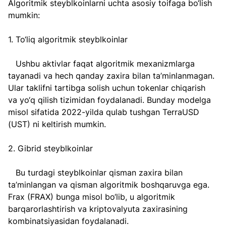
Algoritmik steyblkoinlarni uchta asosiy toifaga bo‘lish 
mumkin:  
1. To‘liq algoritmik steyblkoinlar  
   Ushbu aktivlar faqat algoritmik mexanizmlarga 
tayanadi va hech qanday zaxira bilan ta’minlanmagan. 
Ular taklifni tartibga solish uchun tokenlar chiqarish 
va yo‘q qilish tizimidan foydalanadi. Bunday modelga 
misol sifatida 2022-yilda qulab tushgan TerraUSD 
(UST) ni keltirish mumkin.  
2. Gibrid steyblkoinlar  
   Bu turdagi steyblkoinlar qisman zaxira bilan 
ta’minlangan va qisman algoritmik boshqaruvga ega. 
Frax (FRAX) bunga misol bo‘lib, u algoritmik 
barqarorlashtirish va kriptovalyuta zaxirasining 
kombinatsiyasidan foydalanadi.  