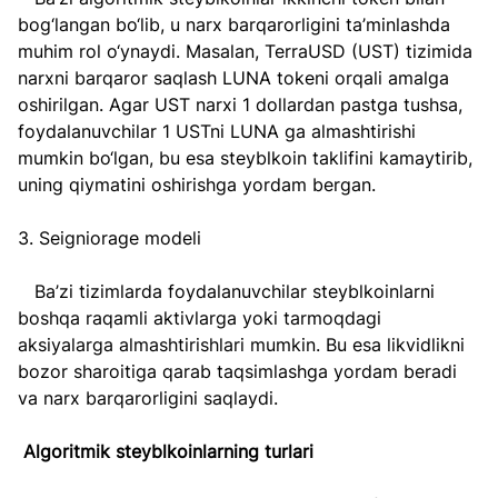
bog‘langan bo‘lib, u narx barqarorligini ta’minlashda 
muhim rol o‘ynaydi. Masalan, TerraUSD (UST) tizimida 
narxni barqaror saqlash LUNA tokeni orqali amalga 
oshirilgan. Agar UST narxi 1 dollardan pastga tushsa, 
foydalanuvchilar 1 USTni LUNA ga almashtirishi 
mumkin bo‘lgan, bu esa steyblkoin taklifini kamaytirib, 
uning qiymatini oshirishga yordam bergan.  
3. Seigniorage modeli  
   Ba’zi tizimlarda foydalanuvchilar steyblkoinlarni 
boshqa raqamli aktivlarga yoki tarmoqdagi 
aksiyalarga almashtirishlari mumkin. Bu esa likvidlikni 
bozor sharoitiga qarab taqsimlashga yordam beradi 
va narx barqarorligini saqlaydi.  
Algoritmik steyblkoinlarning turlari