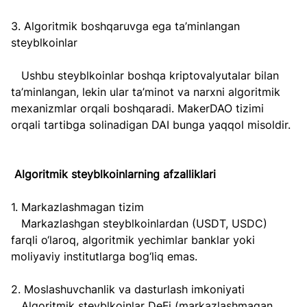
3. Algoritmik boshqaruvga ega ta’minlangan 
steyblkoinlar  
   Ushbu steyblkoinlar boshqa kriptovalyutalar bilan 
ta’minlangan, lekin ular ta’minot va narxni algoritmik 
mexanizmlar orqali boshqaradi. MakerDAO tizimi 
orqali tartibga solinadigan DAI bunga yaqqol misoldir. 
Algoritmik steyblkoinlarning afzalliklari  
1. Markazlashmagan tizim  
   Markazlashgan steyblkoinlardan (USDT, USDC) 
farqli o‘laroq, algoritmik yechimlar banklar yoki 
moliyaviy institutlarga bog‘liq emas.  
2. Moslashuvchanlik va dasturlash imkoniyati  
   Algoritmik steyblkoinlar DeFi (markazlashmagan 