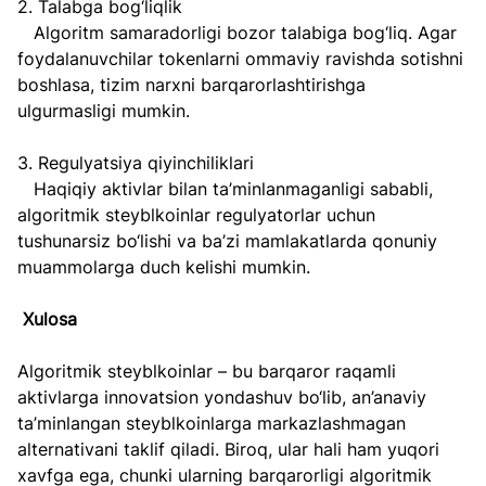
2. Talabga bog‘liqlik  
   Algoritm samaradorligi bozor talabiga bog‘liq. Agar 
foydalanuvchilar tokenlarni ommaviy ravishda sotishni 
boshlasa, tizim narxni barqarorlashtirishga 
ulgurmasligi mumkin.  
3. Regulyatsiya qiyinchiliklari  
   Haqiqiy aktivlar bilan ta’minlanmaganligi sababli, 
algoritmik steyblkoinlar regulyatorlar uchun 
tushunarsiz bo‘lishi va ba’zi mamlakatlarda qonuniy 
muammolarga duch kelishi mumkin.
Xulosa  
Algoritmik steyblkoinlar – bu barqaror raqamli 
aktivlarga innovatsion yondashuv bo‘lib, an’anaviy 
ta’minlangan steyblkoinlarga markazlashmagan 
alternativani taklif qiladi. Biroq, ular hali ham yuqori 
xavfga ega, chunki ularning barqarorligi algoritmik 