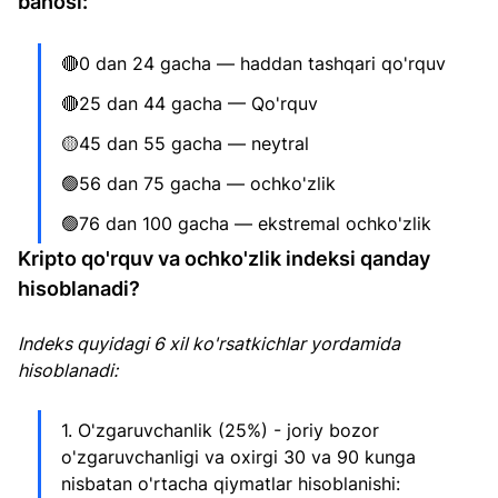
bahosi:
🔴0 dan 24 gacha — haddan tashqari qo'rquv
🔴25 dan 44 gacha — Qo'rquv
🟡45 dan 55 gacha — neytral
🟢56 dan 75 gacha — ochko'zlik
🟢76 dan 100 gacha — ekstremal ochko'zlik
Kripto qo'rquv va ochko'zlik indeksi qanday 
hisoblanadi?
Indeks quyidagi 6 xil ko'rsatkichlar yordamida 
hisoblanadi:
1. O'zgaruvchanlik (25%) - joriy bozor 
o'zgaruvchanligi va oxirgi 30 va 90 kunga 
nisbatan o'rtacha qiymatlar hisoblanishi: 