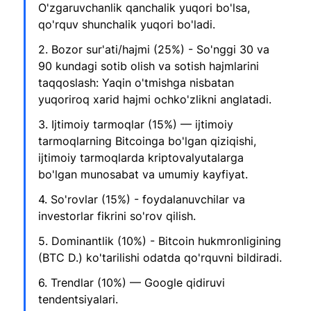
O'zgaruvchanlik qanchalik yuqori bo'lsa, 
qo'rquv shunchalik yuqori bo'ladi.
2. Bozor sur'ati/hajmi (25%) - So'nggi 30 va 
90 kundagi sotib olish va sotish hajmlarini 
taqqoslash: Yaqin o'tmishga nisbatan 
yuqoriroq xarid hajmi ochko'zlikni anglatadi.
3. Ijtimoiy tarmoqlar (15%) — ijtimoiy 
tarmoqlarning Bitcoinga bo'lgan qiziqishi, 
ijtimoiy tarmoqlarda kriptovalyutalarga 
bo'lgan munosabat va umumiy kayfiyat.
4. So'rovlar (15%) - foydalanuvchilar va 
investorlar fikrini so'rov qilish.
5. Dominantlik (10%) - Bitcoin hukmronligining 
(BTC D.) ko'tarilishi odatda qo'rquvni bildiradi.
6. Trendlar (10%) — Google qidiruvi 
tendentsiyalari.