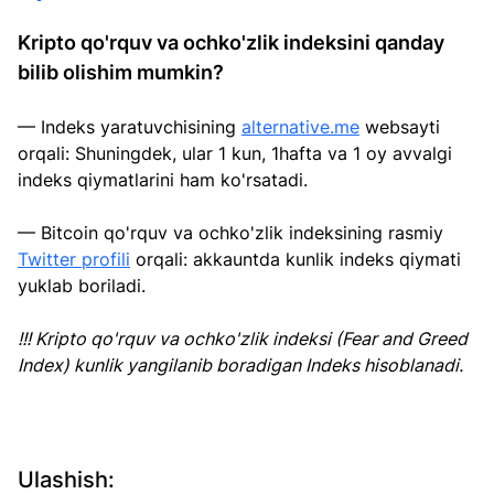
Kripto qo'rquv va ochko'zlik indeksini qanday 
bilib olishim mumkin?
— Indeks yaratuvchisining 
alternative.me
 websayti 
orqali: Shuningdek, ular 1 kun, 1hafta va 1 oy avvalgi 
indeks qiymatlarini ham ko'rsatadi.
— Bitcoin qo'rquv va ochko'zlik indeksining rasmiy 
Twitter profili
 orqali: akkauntda kunlik indeks qiymati 
yuklab boriladi.
!!! Kripto 
qo'rquv va ochko'zlik indeksi (Fear and Greed 
Index) kunlik yangilanib boradigan Indeks hisoblanadi.
Ulashish: