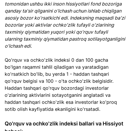
tomonidan ushbu ikki inson hissiyotlari fond bozoriga 
qanday ta'sir qilganini o'lchash uchun ishlab chiqilgan 
asosiy bozor ko'rsatkichi edi. Indeksning maqsadi ba'zi 
bozorlar yoki aktivlar ochko'zlik tufayli o'zlarining 
taxminiy qiymatidan yuqori yoki qo'rquv tufayli 
ularning taxminiy qiymatidan pastroq sotilayotganligini 
o'lchash edi.
Qo'rquv va ochko'zlik indeksi 0 dan 100 gacha 
bo'lgan raqamni tahlil qiladigan va yaratadigan 
ko'rsatkich bo'lib, bu yerda 1 - haddan tashqari 
qo'rquv belgisi va 100 - o'ta ochko'zlik belgisidir. 
Haddan tashqari qo'rquv bozordagi investorlar 
o'zlarining aktivlarini sotayotganini anglatadi va 
haddan tashqari ochko'zlik esa investorlar ko'proq 
sotib olish kayfiyatida ekanligini ko'rsatadi.
Qo'rquv va ochko'zlik indeksi ballari va Hissiyot 