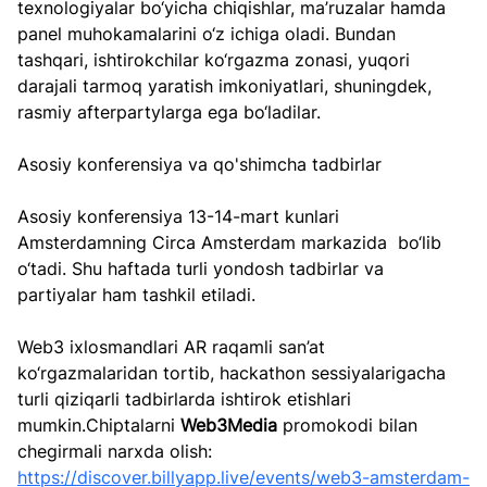
texnologiyalar bo‘yicha chiqishlar, ma’ruzalar hamda 
panel muhokamalarini o‘z ichiga oladi. Bundan 
tashqari, ishtirokchilar ko‘rgazma zonasi, yuqori 
darajali tarmoq yaratish imkoniyatlari, shuningdek, 
rasmiy afterpartylarga ega bo‘ladilar.
Asosiy konferensiya va qo'shimcha tadbirlar
Asosiy konferensiya 13-14-mart kunlari 
Amsterdamning Circa Amsterdam markazida  bo‘lib 
o‘tadi. Shu haftada turli yondosh tadbirlar va 
partiyalar ham tashkil etiladi.
Web3 ixlosmandlari AR raqamli san’at 
ko‘rgazmalaridan tortib, hackathon sessiyalarigacha 
turli qiziqarli tadbirlarda ishtirok etishlari 
mumkin.Chiptalarni 
Web3Media
 promokodi bilan 
chegirmali narxda olish: 
https://discover.billyapp.live/events/web3-amsterdam-